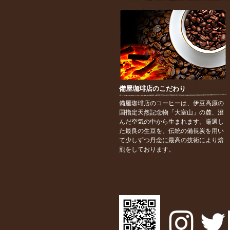
備屋珈琲店のこだわり
備屋珈琲店のコーヒーは、伊豆高原の
国指定天然記念物「大室山」の麓、澄
んだ空気の中から生まれます。厳選し
た最良の生豆を、伝統の備長炭を用い
て少しずつ丹念に最高の技術により焙
煎をしております。