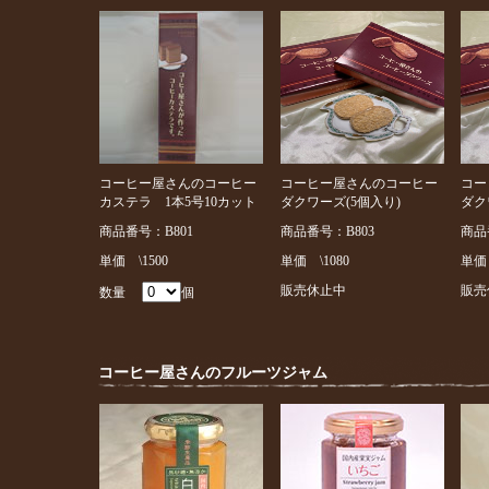
コーヒー屋さんのコーヒー
コーヒー屋さんのコーヒー
コー
カステラ 1本5号10カット
ダクワーズ(5個入り)
ダク
商品番号：B801
商品番号：B803
商品
単価 \1500
単価 \1080
単価 
販売休止中
販売
数量
個
コーヒー屋さんのフルーツジャム