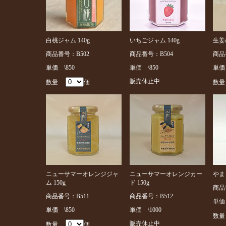
白桃ジャム 140g
いちごジャム 140g
生姜
商品番号：B502
商品番号：B504
商品
単価 \850
単価 \850
単価 
販売休止中
数量
個
数
ニューサマーオレンジジャ
ニューサマーオレンジカー
やま
ム 150g
ド 150g
商品
商品番号：B511
商品番号：B512
単価 
単価 \850
単価 \1000
数
販売休止中
数量
個