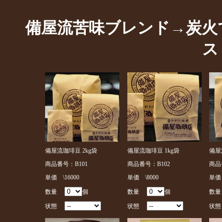
備屋流苦味ブレンド→炭火
ス
備屋流珈琲豆 2kg袋
備屋流珈琲豆 1kg袋
備屋
商品番号：B101
商品番号：B102
商品
単価 \16000
単価 \8000
単価 
数量
個
数量
個
数
状態
状態
状