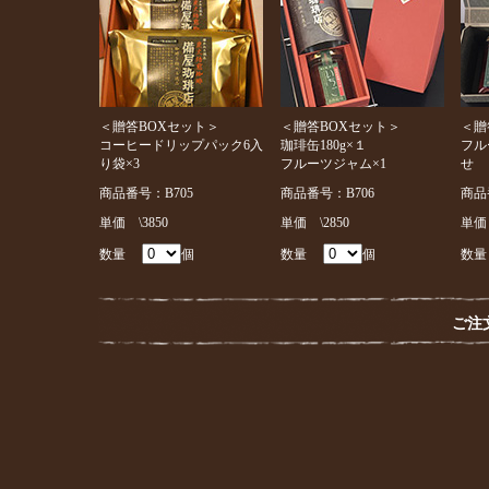
＜贈答BOXセット＞
＜贈答BOXセット＞
＜贈
コーヒードリップパック6入
珈琲缶180g×１
フル
り袋×3
フルーツジャム×1
せ
商品番号：B705
商品番号：B706
商品
単価 \3850
単価 \2850
単価 
数量
個
数量
個
数
ご注