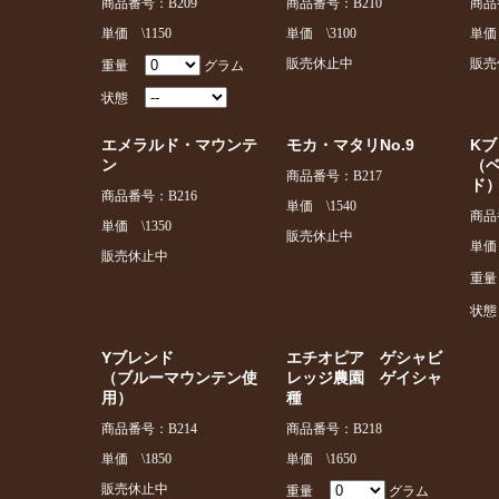
商品番号：B209
商品番号：B210
商品
単価 \1150
単価 \3100
単価 
販売休止中
販売
重量
グラム
状態
エメラルド・マウンテ
モカ・マタリNo.9
K
ン
（
商品番号：B217
ド
商品番号：B216
単価 \1540
商品
単価 \1350
販売休止中
単価 
販売休止中
重
状
Yブレンド
エチオピア ゲシャビ
（ブルーマウンテン使
レッジ農園 ゲイシャ
用）
種
商品番号：B214
商品番号：B218
単価 \1850
単価 \1650
販売休止中
重量
グラム