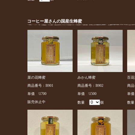
コーヒー屋さんの国産生蜂蜜
菜の花蜂蜜
みかん蜂蜜
百花
商品番号：B901
商品番号：B902
商品
単価 \1700
単価 \1500
単価 
販売休止中
数量
個
数