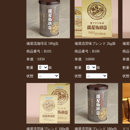
備屋流珈琲豆 180g缶
備屋流苦味ブレンド 2kg袋
備屋
商品番号：B105
商品番号：B108
商品
単価 \1850
単価 \16000
単価 
数量
個
数量
個
数
状態
状態
状
備屋流苦味ブレンド 100g袋
備屋流苦味ブレンド 180g缶
ドリ