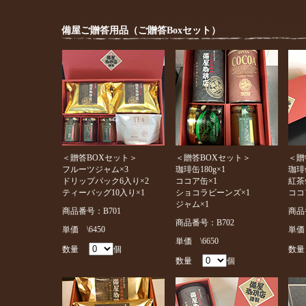
備屋ご贈答用品（ご贈答Boxセット）
＜贈答BOXセット＞
＜贈答BOXセット＞
＜贈
フルーツジャム×3
珈琲缶180g×1
珈琲缶
ドリップパック6入り×2
ココア缶×1
紅茶缶
ティーバッグ10入り×1
ショコラビーンズ×1
ココ
ジャム×1
商品番号：B701
商品
商品番号：B702
単価 \6450
単価 
単価 \6650
数量
個
数
数量
個