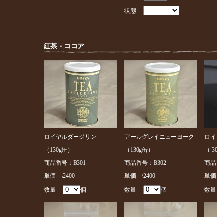
状態
紅茶・ココア
ロイヤルダージリン
アールグレイニューヨーク
ロイ
（130g缶）
（130g缶）
（ 3
商品番号：B301
商品番号：B302
商品
単価 \2400
単価 \2400
単価 
数量
個
数量
個
数