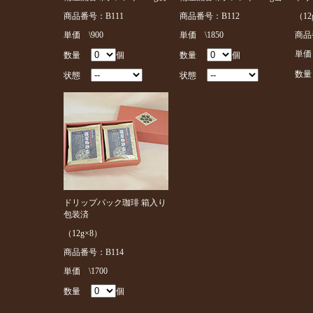
商品番号：B111
商品番号：B112
（12
単価 \900
単価 \1850
商品
単価 
数量
個
数量
個
数
状態
状態
ドリップパック珈琲 箱入り
包装済
（12g×8）
商品番号：B114
単価 \1700
数量
個