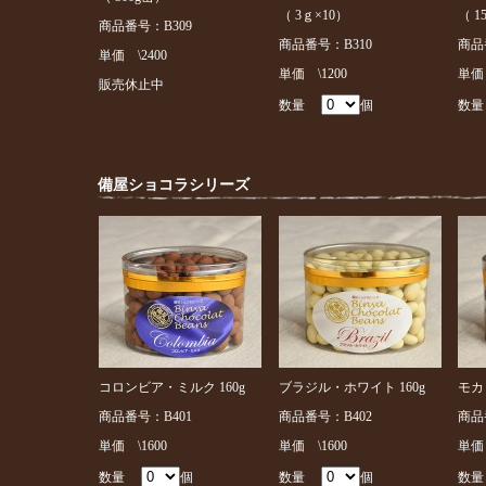
（ 3ｇ×10）
（ 1
商品番号：B309
商品番号：B310
商品
単価 \2400
単価 \1200
単価 
販売休止中
数量
個
数
備屋ショコラシリーズ
コロンビア・ミルク 160g
ブラジル・ホワイト 160g
モカ
商品番号：B401
商品番号：B402
商品
単価 \1600
単価 \1600
単価 
数量
個
数量
個
数