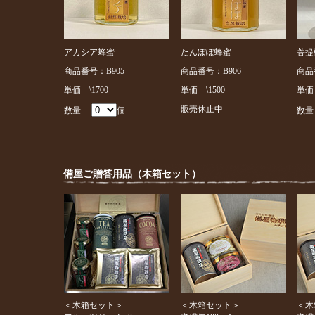
アカシア蜂蜜
たんぽぽ蜂蜜
菩提
商品番号：B905
商品番号：B906
商品
単価 \1700
単価 \1500
単価 
販売休止中
数量
個
数
備屋ご贈答用品（木箱セット）
＜木箱セット＞
＜木箱セット＞
＜木