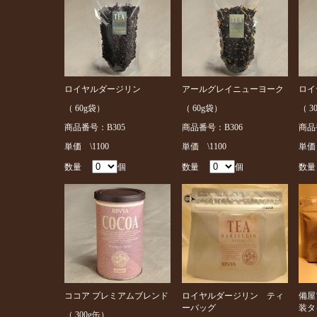
ロイヤルダージリン
アールグレイニューヨーク
ロイ
（ 60g袋）
（ 60g袋）
（ 3
商品番号：B305
商品番号：B306
商品
単価 \1100
単価 \1100
単価 
数量
個
数量
個
数
ココア プレミアムブレンド
ロイヤルダージリン ティ
備屋
ーバッグ
装タ
（ 300g缶）