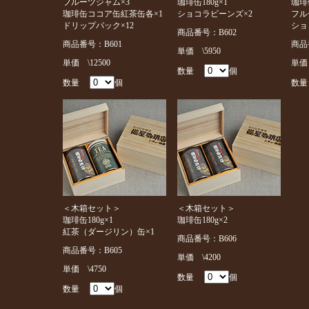
フルーツジャム×3
珈琲缶180g×1
珈琲缶
珈琲缶ココア缶紅茶缶各×1
ショコラビーンズ×2
フル
ドリップパック×12
ショ
商品番号：B602
商品番号：B601
商品
単価 \5950
単価 \12500
単価 
数量
個
数量
個
数
＜木箱セット＞
＜木箱セット＞
珈琲缶180g×1
珈琲缶180g×2
紅茶（ダージリン）缶×1
商品番号：B606
商品番号：B605
単価 \4200
単価 \4750
数量
個
数量
個