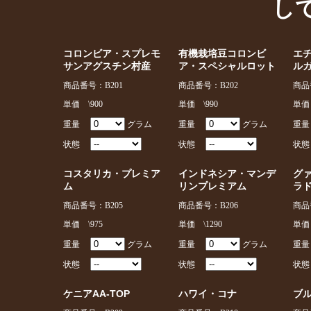
し
コロンビア・スプレモ
有機栽培豆コロンビ
エ
サンアグスチン村産
ア・スペシャルロット
ル
商品番号：B201
商品番号：B202
商品
単価 \900
単価 \990
単価 
重量
グラム
重量
グラム
重
状態
状態
状
コスタリカ・プレミア
インドネシア・マンデ
グ
ム
リンプレミアム
ラ
商品番号：B205
商品番号：B206
商品
単価 \975
単価 \1290
単価 
重量
グラム
重量
グラム
重
状態
状態
状
ケニアAA-TOP
ハワイ・コナ
ブル